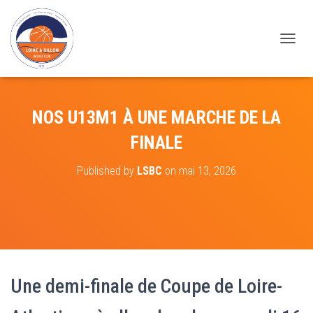
DÉPLI
NOS U13M1 À UNE MARCHE DE LA
FINALE
Published by
LSBC
on
mai 13, 2026
Une demi-finale de Coupe de Loire-