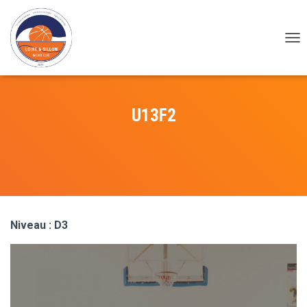
DÉP
U13F2
Niveau : D3