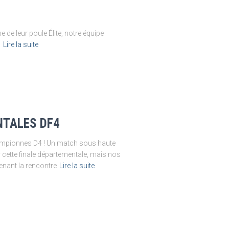
de leur poule Élite, notre équipe
s
Lire la suite
TALES DF4
Championnes D4 ! Un match sous haute
 cette finale départementale, mais nos
menant la rencontre
Lire la suite