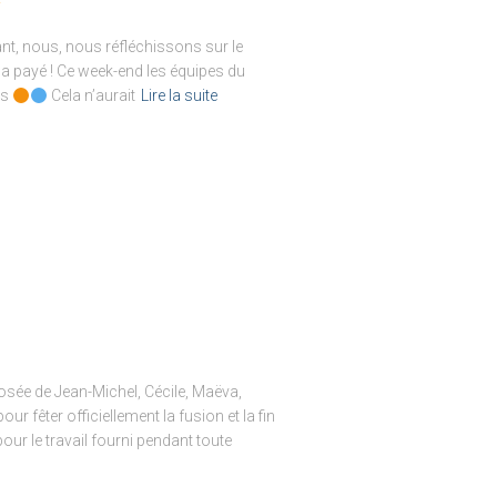
t, nous, nous réfléchissons sur le
 a payé ! Ce week-end les équipes du
rs
Cela n’aurait
Lire la suite
sée de Jean-Michel, Cécile, Maëva,
ur fêter officiellement la fusion et la fin
pour le travail fourni pendant toute