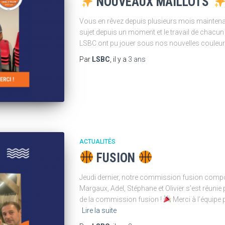
NOUVEAUX MAILLOTS
Vous en rêvez depuis plusieurs mois maintenan
sujet depuis un moment et le travail de chacun
LSBC ont pu jouer sous nos nouvelles couleu
Par
LSBC
, il y a
3 ans
ACTUALITÉS
FUSION
Jeudi dernier, notre commission fusion compo
Margaux, Adel, Stéphane et Olivier s’est réunie po
de la commission fusion !
Merci à l’équipe 
Lire la suite